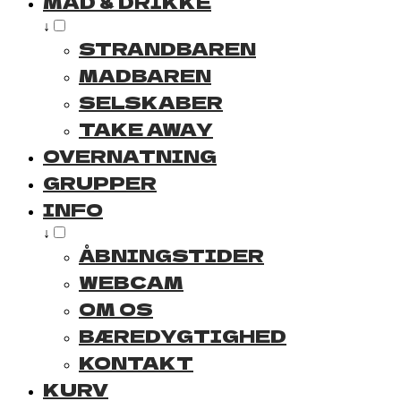
MAD & DRIKKE
↓
STRANDBAREN
MADBAREN
SELSKABER
TAKE AWAY
OVERNATNING
GRUPPER
INFO
↓
ÅBNINGSTIDER
WEBCAM
OM OS
BÆREDYGTIGHED
KONTAKT
KURV