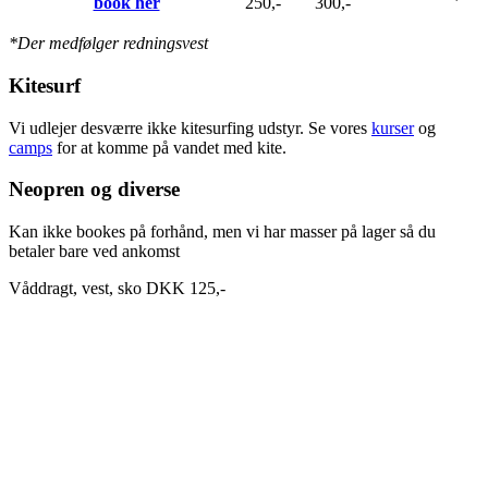
book her
250,-
300,-
*Der medfølger redningsvest
Kitesurf
Vi udlejer desværre ikke kitesurfing udstyr. Se vores
kurser
og
camps
for at komme på vandet med kite.
Neopren og diverse
Kan ikke bookes på forhånd, men vi har masser på lager så du
betaler bare ved ankomst
Våddragt, vest, sko DKK 125,-