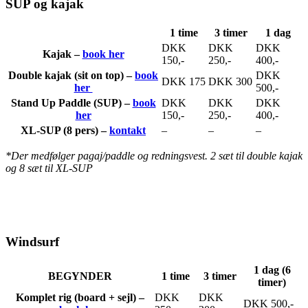
SUP og kajak
1 time
3 timer
1 dag
DKK
DKK
DKK
Kajak –
book her
150,-
250,-
400,-
Double kajak (sit on top) –
book
DKK
DKK 175
DKK 300
her
500,-
Stand Up Paddle (SUP) –
book
DKK
DKK
DKK
her
150,-
250,-
400,-
XL-SUP (8 pers) –
kontakt
–
–
–
*Der medfølger pagaj/paddle og redningsvest. 2 sæt til double kajak
og 8 sæt til XL-SUP
Windsurf
1 dag (6
BEGYNDER
1 time
3 timer
timer)
Komplet rig (board + sejl) –
DKK
DKK
DKK 500,-