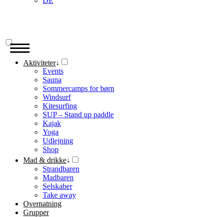
DE
Aktiviteter
↓
Events
Sauna
Sommercamps for børn
Windsurf
Kitesurfing
SUP – Stand up paddle
Kajak
Yoga
Udlejning
Shop
Mad & drikke
↓
Strandbaren
Madbaren
Selskaber
Take away
Overnatning
Grupper