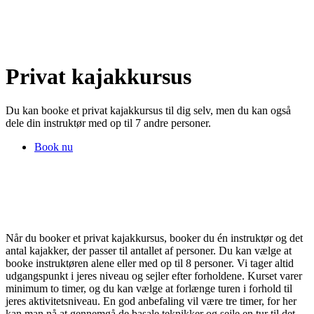
Privat kajakkursus
Du kan booke et privat kajakkursus til dig selv, men du kan også
dele din instruktør med op til 7 andre personer.
Book nu
Når du booker et privat kajakkursus, booker du én instruktør og det
antal kajakker, der passer til antallet af personer. Du kan vælge at
booke instruktøren alene eller med op til 8 personer. Vi tager altid
udgangspunkt i jeres niveau og sejler efter forholdene. Kurset varer
minimum to timer, og du kan vælge at forlænge turen i forhold til
jeres aktivitetsniveau. En god anbefaling vil være tre timer, for her
kan man nå at gennemgå de basale teknikker og sejle en tur til det