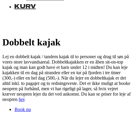
KURV
Dobbelt kajak
Lej en dobbelt kajak / tandem kajak til to personer og drag til søs på
vores store lavvandsareal. Dobbeltkajakken er en åben sit-on-top
kajak og man kan godt have et barn under 12 i midten! Du kan leje
kajakken til en dag på stranden eller en tur på fjorden i tre timer
(300,-) eller en hel dag (500,-). Når du lejer en dobbeltkajak er det
altid inkl. to pagajer og to redningsveste. Det er ikke muligt at booke
neopren på forhånd, men vi har rigeligt på lager, så hvis vejret
kræver neopren lejer du det ved ankomst. Du kan se priser for leje af
neopren
her
.
Book nu