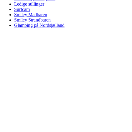
Ledige stillinger
Surfcam
Smiley Madbaren
Smiley Strandbaren
Glamping på Nordsjælland