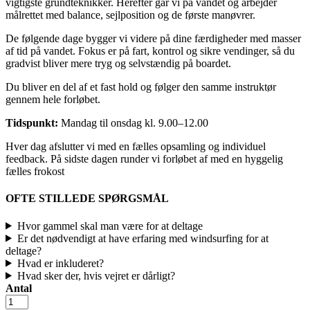
vigtigste grundteknikker. Herefter går vi på vandet og arbejder
målrettet med balance, sejlposition og de første manøvrer.
De følgende dage bygger vi videre på dine færdigheder med masser
af tid på vandet. Fokus er på fart, kontrol og sikre vendinger, så du
gradvist bliver mere tryg og selvstændig på boardet.
Du bliver en del af et fast hold og følger den samme instruktør
gennem hele forløbet.
Tidspunkt:
Mandag til onsdag kl. 9.00–12.00
Hver dag afslutter vi med en fælles opsamling og individuel
feedback. På sidste dagen runder vi forløbet af med en hyggelig
fælles frokost
OFTE STILLEDE SPØRGSMÅL
Hvor gammel skal man være for at deltage
Er det nødvendigt at have erfaring med windsurfing for at
deltage?
Hvad er inkluderet?
Hvad sker der, hvis vejret er dårligt?
Antal
3