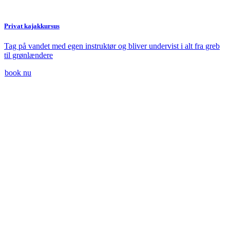
Privat kajakkursus
Tag på vandet med egen instruktør og bliver undervist i alt fra greb
til grønlændere
book nu