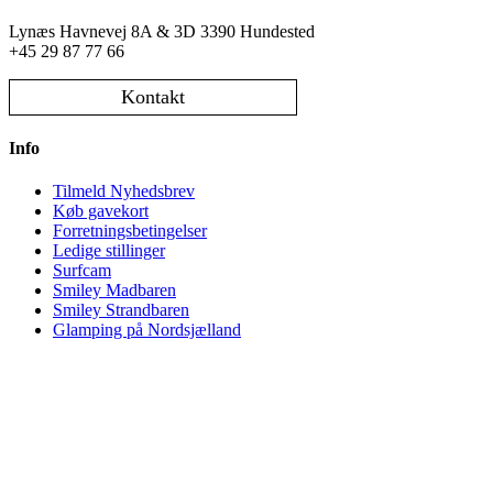
Lynæs Havnevej 8A & 3D 3390 Hundested
+45 29 87 77 66
Kontakt
Info
Tilmeld Nyhedsbrev
Køb gavekort
Forretningsbetingelser
Ledige stillinger
Surfcam
Smiley Madbaren
Smiley Strandbaren
Glamping på Nordsjælland