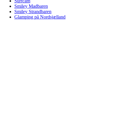
Surfcam
Smiley Madbaren
Smiley Strandbaren
Glamping på Nordsjælland