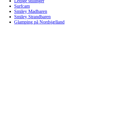
Ledige stillinger
Surfcam
Smiley Madbaren
Smiley Strandbaren
Glamping på Nordsjælland