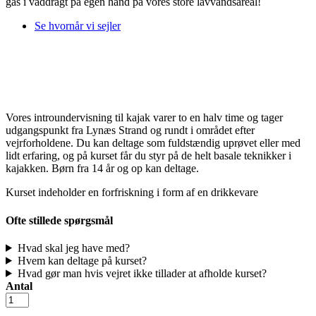
gas i våddragt på egen hånd på vores store lavvandsareal!
Se hvornår vi sejler
Vores introundervisning til kajak varer to en halv time og tager
udgangspunkt fra Lynæs Strand og rundt i området efter
vejrforholdene. Du kan deltage som fuldstændig uprøvet eller med
lidt erfaring, og på kurset får du styr på de helt basale teknikker i
kajakken. Børn fra 14 år og op kan deltage.
Kurset indeholder en forfriskning i form af en drikkevare
Ofte stillede spørgsmål
Hvad skal jeg have med?
Hvem kan deltage på kurset?
Hvad gør man hvis vejret ikke tillader at afholde kurset?
Antal
Kajak
introkursus