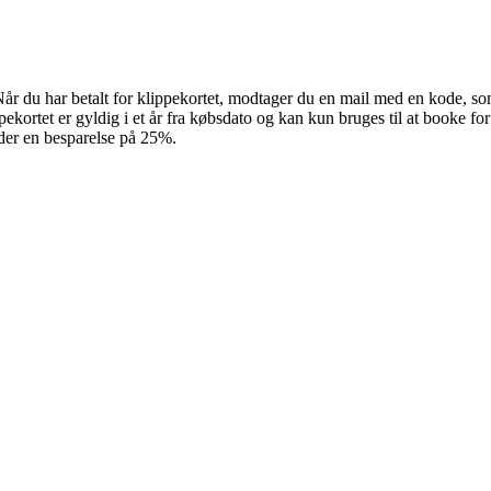
. Når du har betalt for klippekortet, modtager du en mail med en kode, s
pekortet er gyldig i et år fra købsdato og kan kun bruges til at booke fo
 der en besparelse på 25%.