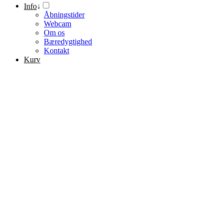
Info
↓
Åbningstider
Webcam
Om os
Bæredygtighed
Kontakt
Kurv