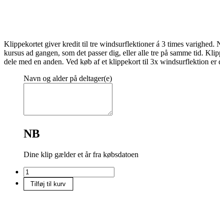
Klippekortet giver kredit til tre windsurflektioner á 3 times varighed
kursus ad gangen, som det passer dig, eller alle tre på samme tid. Klip
dele med en anden. Ved køb af et klippekort til 3x windsurflektion er
Navn og alder på deltager(e)
NB
Dine klip gælder et år fra købsdatoen
Klippekort
til
Tilføj til kurv
3x
windsurf
kursus(hold)
antal