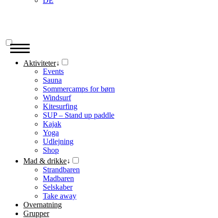
DE
Aktiviteter
↓
Events
Sauna
Sommercamps for børn
Windsurf
Kitesurfing
SUP – Stand up paddle
Kajak
Yoga
Udlejning
Shop
Mad & drikke
↓
Strandbaren
Madbaren
Selskaber
Take away
Overnatning
Grupper