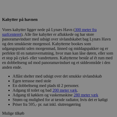
Kahytter på havnen
Vores kahytter ligger nede på Lynæs Havn (
300 meter fra
surfcenteret
). Alle fire kahytter er aflukkede og har store
panoramavinduer med udsigt over sivlandskabet bag Lynæs Havn
og den smukkeste morgensol. Kahytterne bookes som
udgangspunkt uden morgenmad, linned og middagspakker og er
perfekte til en naturovernatning, hvor man kan låse døren, eller som
et stop på cykel- eller vandreturen. Kahytterne består af ét rum med
en dobbeltseng ud mod panoramavinduet og et siddeområde i den
anden ende.
Aflåst shelter med udsigt over det smukke sivlandskab
Egen terrasse med stole
En dobbeltseng med plads til 2 personer.
Adgang til toilet og bad
200 meter væk
.
Adgang til køkken og vaskemaskine
280 meter væk
Strøm og mulighed for at tænde radiator, hvis det er køligt
Priser fra 595,- pr. nat inkl. slutrengørring
Mulige tilkøb