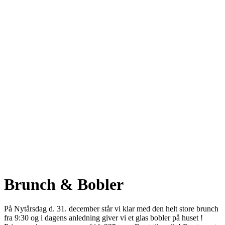
Brunch & Bobler
På Nytårsdag d. 31. december står vi klar med den helt store brunch
fra 9:30 og i dagens anledning giver vi et glas bobler på huset !