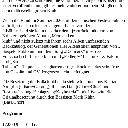
auf eine Weise zu schreiben, die verbindet. Nach jedem Konzert und
jeder Veröffentlichung gibt es mehr Zuhörer und neue Mitglieder in
dem mittlerweile großen Klub.
Wenn die Band im Sommer 2026 auf den dänischen Festivalbühnen
auftritt, ist das nach einer längeren Pause von der „
”-Bühne. Und sie kehren stärker denn je zurück, mit dem von
Kritikern gelobten Album „Mere end en
klub” und nicht zuletzt mit ihrem sechs Alben umfassenden
Backkatalog, der Generationen aller Altersstufen anspricht: Von „
Suspekt-Publikum und dem Song „Danmark” über das
Volkshochschul-Liederbuch und „Fedterøv” bis hin zu X-Faktor
und „Sort
Tulipan”. Ein poetisches, gitarrenlastiges Rockfest, das sein Erbe
von Gasolin und CV Jørgensen nicht verleugnet.
Die Besetzung der Folkeklubben besteht wie immer aus Kjartan
Arngrim (Gitarre/Gesang), Rasmus Dall (Gitarre/Chor) und
Rasmus Jusjong (Schlagzeug/Keyboard/Chor). Live wird die
Originalbesetzung durch den Bassisten Mark Kühn
(Bass/Chor)
Programm
17:00 Uhr – Einlass