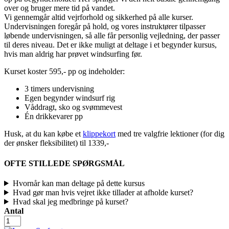
over og bruger mere tid på vandet.
Vi gennemgår altid vejrforhold og sikkerhed på alle kurser.
Undervisningen foregår på hold, og vores instruktører tilpasser
løbende undervisningen, så alle får personlig vejledning, der passer
til deres niveau. Det er ikke muligt at deltage i et begynder kursus,
hvis man aldrig har prøvet windsurfing før.
Kurset koster 595,- pp og indeholder:
3 timers undervisning
Egen begynder windsurf rig
Våddragt, sko og svømmevest
Én drikkevarer pp
Husk, at du kan købe et
klippekort
med tre valgfrie lektioner (for dig
der ønsker fleksibilitet) til 1339,-
OFTE STILLEDE SPØRGSMÅL
Hvornår kan man deltage på dette kursus
Hvad gør man hvis vejret ikke tillader at afholde kurset?
Hvad skal jeg medbringe på kurset?
Antal
Windsurf
kursus