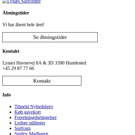
begynder
(Hold)
Åbningstider
antal
Vi har åbent hele året!
Se åbningstider
Kontakt
Lynæs Havnevej 8A & 3D 3390 Hundested
+45 29 87 77 66
Kontakt
Info
Tilmeld Nyhedsbrev
Køb gavekort
Forretningsbetingelser
Ledige stillinger
Surfcam
Smiley Madbaren