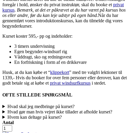
foregår i hold, ønsker du privat instruktør, skal du booke et
privat
kursus
.
Bemærk, at det er påkrævet at du har været på kursus hos
os eller andre, før du kan leje udstyr på egen hånd.
Når du har
gennemført vores introduktionskursus, kan du tilmelde dig vores
begynderkurser.
Kurset koster 595,- pp og indeholder:
3 timers undervisning
Egen begynder-windsurf rig
Våddragt, sko og redningsvest
En forfriskning i form af en drikkevare
Husk, at du kan købe et “
klippekort
” med tre valgfri lektioner til
1339,- Hvis du booker for over fem personer eller derover, kan det
godt betale sig at købe et
privat windsurfkursus
i stedet.
OFTE STILLEDE SPØRGSMÅL
Hvad skal jeg medbringe på kurset?
Hvad gør man hvis vejret ikke tillader at afholde kurset?
Hvem kan deltage på kurset?
Antal
Windsurf
kursus