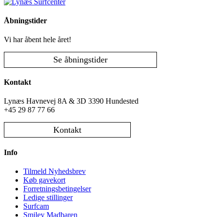
introduktion
(Hold)
Åbningstider
antal
Vi har åbent hele året!
Se åbningstider
Kontakt
Lynæs Havnevej 8A & 3D 3390 Hundested
+45 29 87 77 66
Kontakt
Info
Tilmeld Nyhedsbrev
Køb gavekort
Forretningsbetingelser
Ledige stillinger
Surfcam
Smiley Madbaren