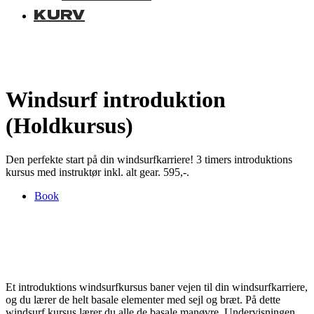
KURV
Windsurf introduktion
(Holdkursus)
Den perfekte start på din windsurfkarriere! 3 timers introduktions
kursus med instruktør inkl. alt gear. 595,-.
Book
Et introduktions windsurfkursus baner vejen til din windsurfkarriere,
og du lærer de helt basale elementer med sejl og bræt. På dette
windsurf kursus lærer du alle de basale manøvre. Undervisningen