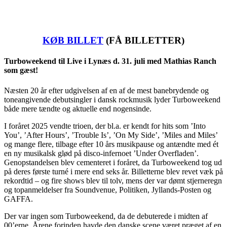
KØB BILLET
(FÅ BILLETTER)
Turboweekend til Live i Lynæs d. 31. juli med Mathias Ranch
som gæst!
Næsten 20 år efter udgivelsen af en af de mest banebrydende og
toneangivende debutsingler i dansk rockmusik lyder Turboweekend
både mere tændte og aktuelle end nogensinde.
I foråret 2025 vendte trioen, der bl.a. er kendt for hits som ’Into
You’, ’After Hours’, ’Trouble Is’, ’On My Side’, ’Miles and Miles’
og mange flere, tilbage efter 10 års musikpause og antændte med ét
en ny musikalsk glød på disco-infernoet ’Under Overfladen’.
Genopstandelsen blev cementeret i foråret, da Turboweekend tog ud
på deres første turné i mere end seks år. Billetterne blev revet væk på
rekordtid – og fire shows blev til tolv, mens der var dømt stjerneregn
og topanmeldelser fra Soundvenue, Politiken, Jyllands-Posten og
GAFFA.
Der var ingen som Turboweekend, da de debuterede i midten af
00’erne. Årene forinden havde den danske scene været præget af en