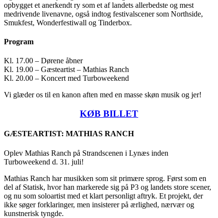
opbygget et anerkendt ry som et af landets allerbedste og mest
medrivende livenavne, også indtog festivalscener som Northside,
Smukfest, Wonderfestiwall og Tinderbox.
Program
Kl. 17.00 – Dørene åbner
Kl. 19.00 – Gæsteartist – Mathias Ranch
Kl. 20.00 – Koncert med Turboweekend
Vi glæder os til en kanon aften med en masse skøn musik og jer!
KØB BILLET
GÆSTEARTIST: MATHIAS RANCH
Oplev Mathias Ranch på Strandscenen i Lynæs inden
Turboweekend d. 31. juli!
Mathias Ranch har musikken som sit primære sprog. Først som en
del af Statisk, hvor han markerede sig på P3 og landets store scener,
og nu som soloartist med et klart personligt aftryk. Et projekt, der
ikke søger forklaringer, men insisterer på ærlighed, nærvær og
kunstnerisk tyngde.