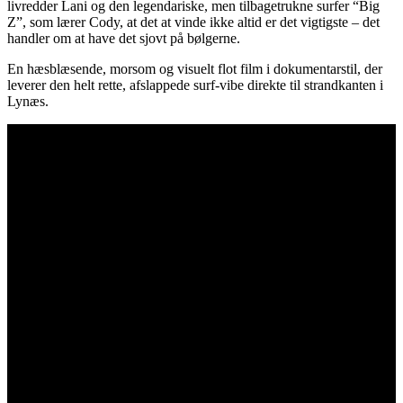
livredder Lani og den legendariske, men tilbagetrukne surfer “Big
Z”, som lærer Cody, at det at vinde ikke altid er det vigtigste – det
handler om at have det sjovt på bølgerne.
En hæsblæsende, morsom og visuelt flot film i dokumentarstil, der
leverer den helt rette, afslappede surf-vibe direkte til strandkanten i
Lynæs.