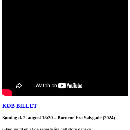
KØB BILLET
Søndag d. 2. august
18:30 –
Børnene Fra Sølvgade (2024)
Glæd jer til en af de seneste års helt store danske