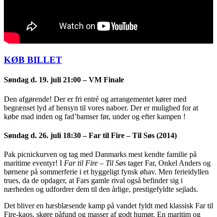
KØB BILLET
Søndag d. 19. juli
21:00 – VM Finale
Den afgørende! Der er fri entré og arrangementet kører med
begrænset lyd af hensyn til vores naboer. Der er mulighed for at
købe mad inden og fad’bamser før, under og efter kampen !
Søndag d. 26. juli
18:30 – Far til Fire – Til Søs (2014)
Pak picnickurven og tag med Danmarks mest kendte familie på
maritime eventyr! I
Far til Fire – Til Søs
tager Far, Onkel Anders og
børnene på sommerferie i et hyggeligt fynsk øhav. Men ferieidyllen
trues, da de opdager, at Fars gamle rival også befinder sig i
nærheden og udfordrer dem til den årlige, prestigefyldte sejlads.
Det bliver en hæsblæsende kamp på vandet fyldt med klassisk Far til
Fire-kaos, skøre påfund og masser af godt humør. En maritim og