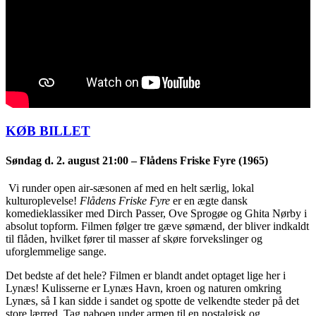
KØB BILLET
Søndag d. 2. august
21:00 –
Flådens Friske Fyre (1965)
Vi runder open air-sæsonen af med en helt særlig, lokal
kulturoplevelse!
Flådens Friske Fyre
er en ægte dansk
komedieklassiker med Dirch Passer, Ove Sprogøe og Ghita Nørby i
absolut topform. Filmen følger tre gæve sømænd, der bliver indkaldt
til flåden, hvilket fører til masser af skøre forvekslinger og
uforglemmelige sange.
Det bedste af det hele? Filmen er blandt andet optaget lige her i
Lynæs! Kulisserne er Lynæs Havn, kroen og naturen omkring
Lynæs, så I kan sidde i sandet og spotte de velkendte steder på det
store lærred. Tag naboen under armen til en nostalgisk og