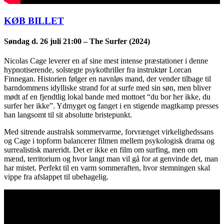
KØB BILLET
Søndag d. 26 juli
21:00 – The Surfer (2024)
Nicolas Cage leverer en af sine mest intense præstationer i denne
hypnotiserende, solstegte psykothriller fra instruktør Lorcan
Finnegan. Historien følger en navnløs mand, der vender tilbage til
barndommens idylliske strand for at surfe med sin søn, men bliver
mødt af en fjendtlig lokal bande med mottoet “du bor her ikke, du
surfer her ikke”. Ydmyget og fanget i en stigende magtkamp presses
han langsomt til sit absolutte bristepunkt.
Med sitrende australsk sommervarme, forvrænget virkelighedssans
og Cage i topform balancerer filmen mellem psykologisk drama og
surrealistisk mareridt. Det er ikke en film om surfing, men om
mænd, territorium og hvor langt man vil gå for at genvinde det, man
har mistet. Perfekt til en varm sommeraften, hvor stemningen skal
vippe fra afslappet til ubehagelig.