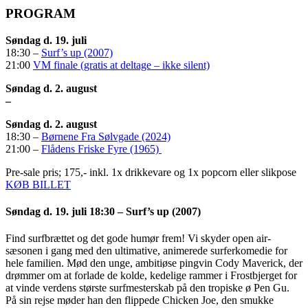
PROGRAM
Søndag d. 19. juli
18:30 –
Surf’s up (2007)
21:00
VM finale (gratis at deltage – ikke silent)
Søndag d. 2. august
–
Søndag d. 2. august
18:30 –
Børnene Fra Sølvgade (2024)
21:00 –
Flådens Friske Fyre (1965)
Pre-sale pris; 175,- inkl. 1x drikkevare og 1x popcorn eller slikpose
KØB BILLET
Søndag d. 19. juli
18:30 – Surf’s up (2007)
Find surfbrættet og det gode humør frem! Vi skyder open air-
sæsonen i gang med den ultimative, animerede surferkomedie for
hele familien. Mød den unge, ambitiøse pingvin Cody Maverick, der
drømmer om at forlade de kolde, kedelige rammer i Frostbjerget for
at vinde verdens største surfmesterskab på den tropiske ø Pen Gu.
På sin rejse møder han den flippede Chicken Joe, den smukke