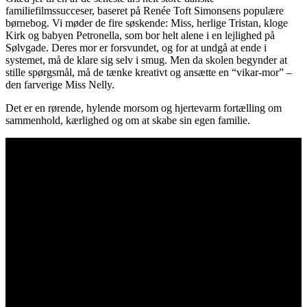
familiefilmssucceser, baseret på Renée Toft Simonsens populære
børnebog. Vi møder de fire søskende: Miss, herlige Tristan, kloge
Kirk og babyen Petronella, som bor helt alene i en lejlighed på
Sølvgade. Deres mor er forsvundet, og for at undgå at ende i
systemet, må de klare sig selv i smug. Men da skolen begynder at
stille spørgsmål, må de tænke kreativt og ansætte en “vikar-mor” –
den farverige Miss Nelly.
Det er en rørende, hylende morsom og hjertevarm fortælling om
sammenhold, kærlighed og om at skabe sin egen familie.