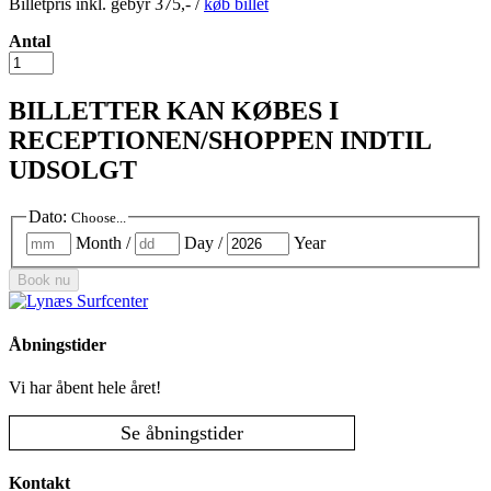
Billetpris inkl. gebyr 375,- /
køb billet
Antal
Jada
-
11.
BILLETTER KAN KØBES I
Juli
RECEPTIONEN/SHOPPEN INDTIL
(UDSOLGT)
antal
UDSOLGT
Dato
:
Choose...
Month
/
Day
/
Year
Book nu
Åbningstider
Vi har åbent hele året!
Se åbningstider
Kontakt